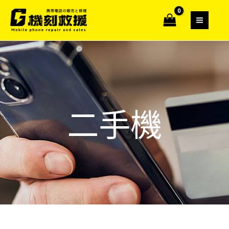
跳
MAIN
S
2
1
1
至
e
個
個
個
MEN
主
a
產
產
產
要
r
品
品
品
內
c
容
h
二手機