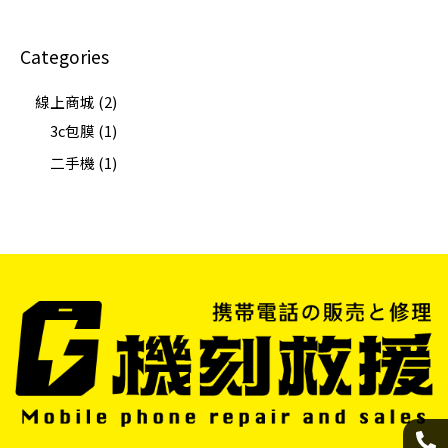
Categories
線上商城
2
3c包膜
1
二手機
1
P
F
L
I
h
a
i
n