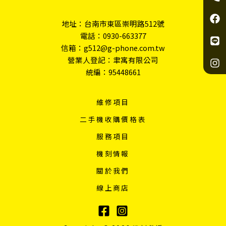
o
c
n
s
n
e
e
t
地址：台南市東區崇明路512號
e
b
a
電話：
0930-663377
-
o
g
信箱：g512@g-phone.com.tw
a
o
r
l
k
a
營業人登記：聿寓有限公司
t
m
統編：95448661
維修項目
二手機收購價格表
服務項目
機刻情報
關於我們
線上商店