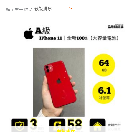
顯示單一結果
原
目
始
前
價
價
格：
格：
NT$4,500。
NT$4,000。
暫無庫存