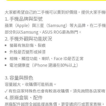
大家都希望自己的二手機可以賣到好價錢，提供大家手機
1. 手機品牌與型號
蘋果（Apple）與三星（Samsung）等大品牌，在二手
部分則以Samsung、ASUS ROG最為熱門。
2. 手機外觀與功能狀況
螢幕有無刮傷、裂痕
外殼是否變形或掉漆
相機、觸控功能、喇叭、Face ID是否正常
電池健康度（iPhone 建議在80%以上）
3. 容量與顏色
容量越大，收購價可能稍高。
✓ 有些店家特殊色也會有較高收購價，須先詢問各店家唷
4. 原廠盒裝、配件
原廠配件越齊全越能提高售價，更受通訊行或買家青睞。