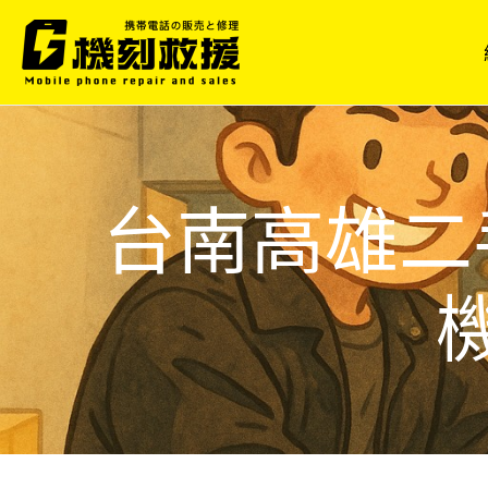
跳
至
主
要
內
容
台南高雄二